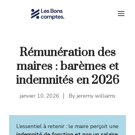
Aller
au
M
contenu
Rémunération des
maires : barèmes et
indemnités en 2026
janvier 10, 2026
By
jeremy williams
L’essentiel à retenir : le maire perçoit une
indemnité de fonction et non un salaire
,