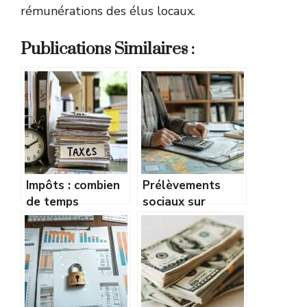
rémunérations des élus locaux.
Publications Similaires :
Impôts : combien
Prélèvements
de temps
sociaux sur
conserver ses
revenus fonciers :
papiers et
définition, taux et
documents
calcul pour les
fiscaux ? Guide
propriétaires
des délais de
bailleurs
conservation