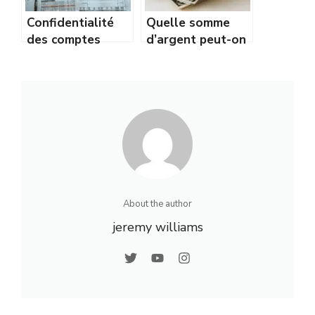
Confidentialité
Quelle somme
des comptes
d’argent peut-on
annuels : dépôt,
donner sans
déclaration et
déclarer ?
enjeux pour les
Montants et
entreprises
règles des dons
exonérés
About the author
jeremy williams