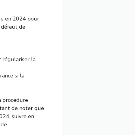
ue en 2024 pour
r défaut de
 régulariser la
ance si la
la procédure
ortant de noter que
024, suivre en
 de