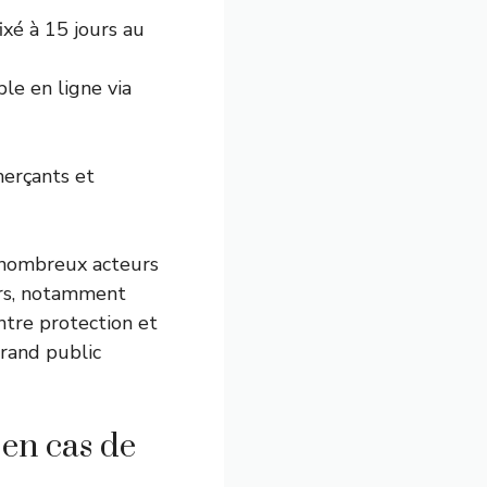
ixé à 15 jours au
le en ligne via
merçants et
e nombreux acteurs
ers, notamment
entre protection et
grand public
en cas de