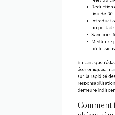
rejet du c
Réduction d
lieu de 30.
Introductio
un portail 
Sanctions f
Meilleure 
professions
En tant que rédac
économiques, mais
sur la rapidité de
responsabilisatio
demeure indispen
Comment fo