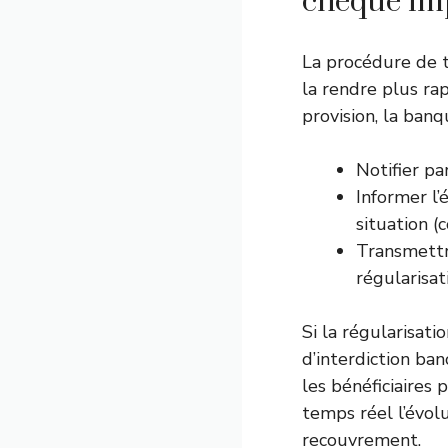
chèque im
La procédure de 
la rendre plus ra
provision, la banq
Notifier pa
Informer l’
situation (
Transmettr
régularisat
Si la régularisat
d’interdiction ban
les bénéficiaires
temps réel l’évo
recouvrement.