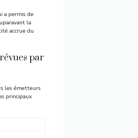
i a permis de
uparavant la
cité accrue du
prévues par
rs les émetteurs
es principaux