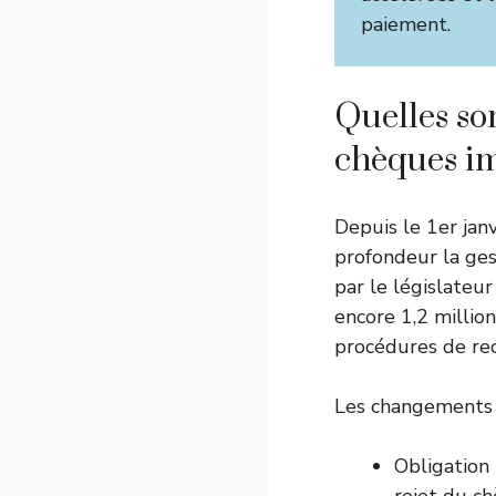
paiement.
Quelles son
chèques i
Depuis le 1er jan
profondeur la ges
par le législateu
encore 1,2 millio
procédures de rec
Les changements m
Obligation