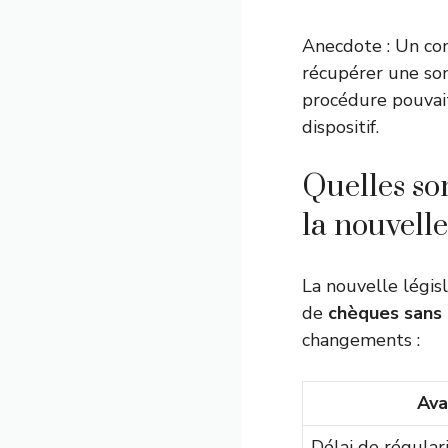
Anecdote : Un com
récupérer une som
procédure pouvait 
dispositif.
Quelles so
la nouvelle
La nouvelle légis
de
chèques sans 
changements :
Ava
Délai de régulari