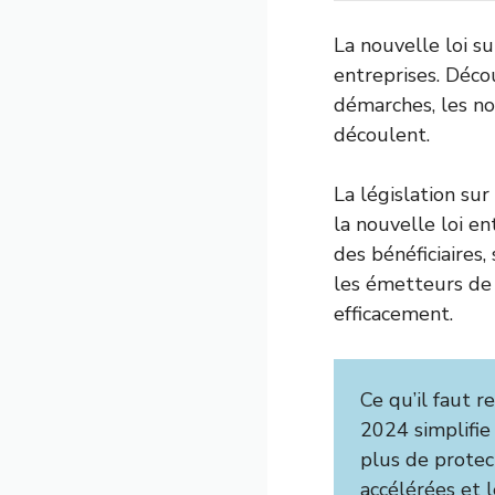
La nouvelle loi s
entreprises. Déc
démarches, les no
découlent.
La législation su
la nouvelle loi e
des bénéficiaires
les émetteurs de 
efficacement.
Ce qu’il faut re
2024 simplifie
plus de protec
accélérées et 