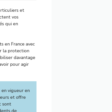
ticuliers et
ctent vos
és qui en
ts en France avec
r la protection
abiliser davantage
voir pour agir
 en vigueur en
eurs et offre
t sont
idents de