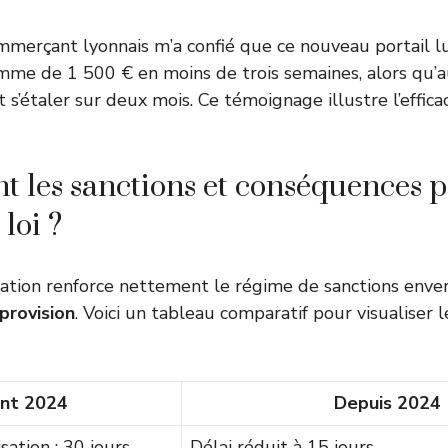
merçant lyonnais m’a confié que ce nouveau portail lu
me de 1 500 € en moins de trois semaines, alors qu’a
s’étaler sur deux mois. Ce témoignage illustre l’effica
nt les sanctions et conséquences 
 loi ?
lation renforce nettement le régime de sanctions enve
provision
. Voici un tableau comparatif pour visualiser l
nt 2024
Depuis 2024
sation : 30 jours
Délai réduit à 15 jours